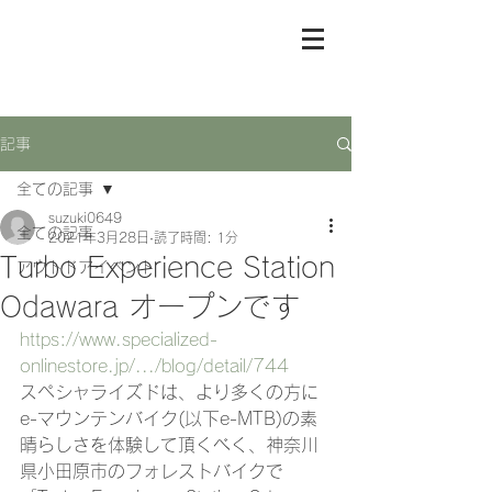
記事
全ての記事
suzuki0649
全ての記事
2021年3月28日
読了時間: 1分
Turbo Experience Station
アウトドアイベント
Odawara オープンです
https://www.specialized-
onlinestore.jp/.../blog/detail/744
スペシャライズドは、より多くの方に
e-マウンテンバイク(以下e-MTB)の素
晴らしさを体験して頂くべく、神奈川
県小田原市のフォレストバイクで