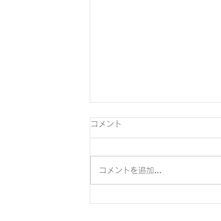
コメント
コメントを追加…
親子でワクワク！川で遊ぶ笹
船レース・竹水鉄砲作り体験