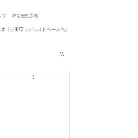
ルフ
林間運動広場
方は「小田原フォレストベースへ」