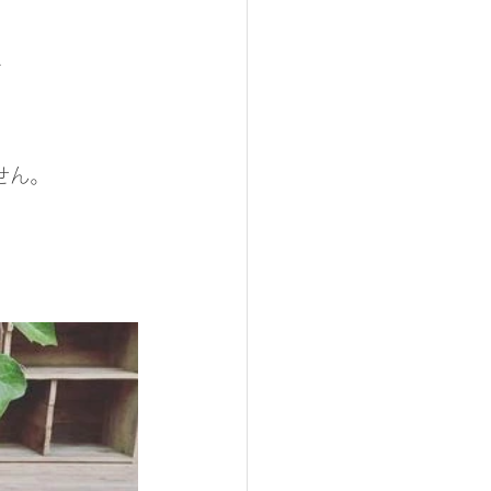
く
せん。