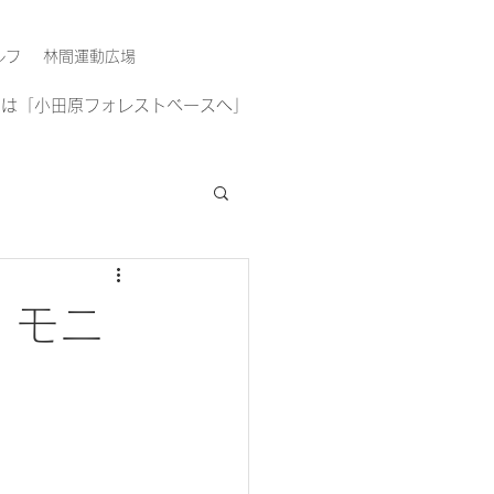
ルフ
林間運動広場
方は「小田原フォレストベースへ」
」モニ